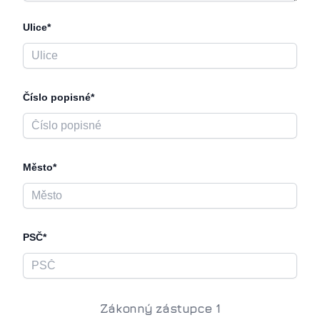
Ulice*
Číslo popisné*
Město*
PSČ*
Zákonný zástupce 1