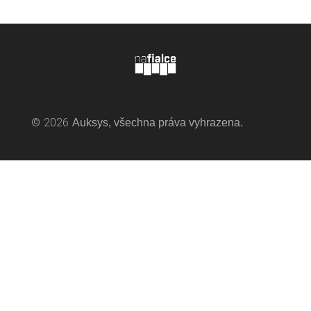
©
2026
Auksys, všechna práva vyhrazena.