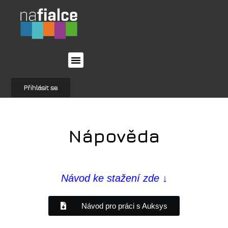
Přihlásit se
Nápověda
Návod ke stažení zde ↓
Návod pro práci s Auksys